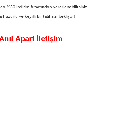
da %50 indirim fırsatından yararlanabilirsiniz.
 huzurlu ve keyifli bir tatil sizi bekliyor!
t 02
An
Anıl Apart İletişim