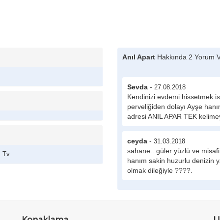
Anıl Apart
Hakkında 2 Yorum V
Sevda
-
27.08.2018
Kendinizi evdemi hissetmek i
perveliğiden dolayı Ayşe hanı
adresi ANIL APAR TEK kelime
ceyda
-
31.03.2018
sahane.. güler yüzlü ve misaf
Tv
hanım sakin huzurlu denizin ya
olmak dileğiyle ????.
Konaklama
U