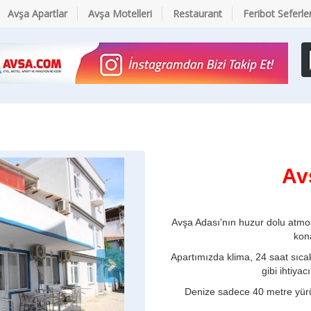
Avşa Apartlar
Avşa Motelleri
Restaurant
Feribot Seferler
Av
Avşa Adası'nın huzur dolu atmosf
kon
Apartımızda klima, 24 saat sıcak
gibi ihtiya
Denize sadece 40 metre yür