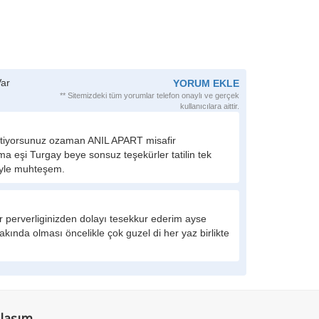
ar
YORUM EKLE
** Sitemizdeki tüm yorumlar telefon onaylı ve gerçek
kullanıcılara aittir.
stiyorsunuz ozaman ANIL APART misafir
ma eşi Turgay beye sonsuz teşekürler tatilin tek
yle muhteşem.
ir perverliginizden dolayı tesekkur ederim ayse
kında olması öncelikle çok guzel di her yaz birlikte
laşım