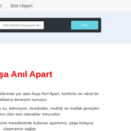
i
Bize Ulaşım
Ara
şa Anıl Apart
erinde yer alan Avşa Anıl Apart, konforlu ve rahat bir
aklama deneyimi sunuyor.
 su, televizyon, buzdolabı, mutfak ve mutfak gereçleri
cınız olan tüm olanaklar mevcuttur.
üme mesafesinde bulunan apartımız, plaja kolayca
ulaşmanızı sağlar.