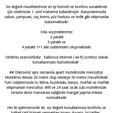
Siz değerli misafirlerimize en iyi hizmeti ve konforu sunabilmek
için otelimizde 1. sınıf malzeme kullanılmıştır .Banyolarımızda
sabun, şampuan, saç kremi, yüz havlusu ve terlik gibi ekipmanlar
bulunmaktadır.
Oda seçeneklerimiz:
2 yataklı
3 yataklı ve
4 yataklı 1+1 aile suitlerinden oluşmaktadır.
Otelimiz asansörlüdür . Kablosuz internet ( wi-fi) ücretsiz olarak
konuklarımızın hizmetindedir .
## Dilerseniz aynı zamanda apart motelimizde mevcuttur.
Motelimiz denize 20 metre olup iskeleye 50 metre mesafededir.
Tüm odalarımızda tv, klima, buzdolabı, banyo, mutfak ve mutfak
ekipmanları mevcuttur. Wifi ve 24 saat sıcak sulu motelimizde
terasta deniz manzarası eşliğinde mangal yapma imkanı
sunmaktadır.
Her iki işletmemizde de siz değerli konuklarımıza konforlu ve
kaliteli tatil hizmeti vermekten kıvanç duyarız. İyi tatiller...