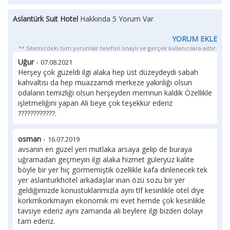
Aslantürk Suit Hotel
Hakkında 5 Yorum Var
YORUM EKLE
** Sitemizdeki tüm yorumlar telefon onaylı ve gerçek kullanıcılara aittir.
Uğur
-
07.08.2021
Herşey çok güzeldi ilgi alaka hep üst düzeydeydi sabah
kahvaltısı da hep muazzamdı merkeze yakınlığı olsun
odaların temizliği olsun herşeyden memnun kaldık Özellikle
işletmeliğini yapan Ali beye çok teşekkür ederiz
????????????.
osman
-
16.07.2019
avsanin en güzel yeri mutlaka arsaya gelip de buraya
uğramadan geçmeyin ilgi alaka hizmet güleryüz kalite
böyle bir yer hiç görmemiştik özellikle kafa dinlenecek tek
yer aslanturkhotel arkadaşlar ınan özü sozu bir yer
geldiğimizde konustuklarimizla aynı tlf kesinlikle otel diye
korkmkorkmayın ekonomik mi evet hemde çok kesinlikle
tavsiye ederiz aynı zamanda ali beylere ilgi bizden dolayı
tam ederiz.