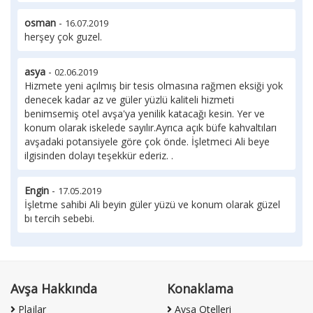
osman
-
16.07.2019
herşey çok guzel.
asya
-
02.06.2019
Hizmete yeni açılmış bir tesis olmasına rağmen eksiği yok
denecek kadar az ve güler yüzlü kaliteli hizmeti
benimsemiş otel avşa'ya yenilik katacağı kesin. Yer ve
konum olarak iskelede sayılır.Ayrıca açık büfe kahvaltıları
avşadaki potansiyele göre çok önde. İşletmeci Ali beye
ilgisinden dolayı teşekkür ederiz. .
Engin
-
17.05.2019
İşletme sahibi Ali beyin güler yüzü ve konum olarak güzel
bı tercih sebebi.
Avşa Hakkında
Konaklama
Plajlar
Avşa Otelleri