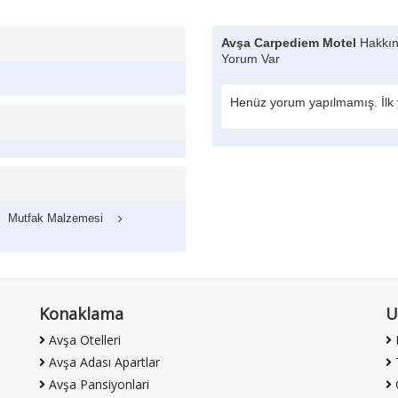
Avşa Carpediem Motel
Hakkın
Yorum Var
Henüz yorum yapılmamış. İlk 
Mutfak Malzemesi
Konaklama
U
Avşa Otelleri
F
Avşa Adası Apartlar
T
Avşa Pansiyonlari
G