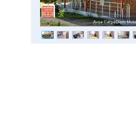
Avşa CarpeDiem Mote