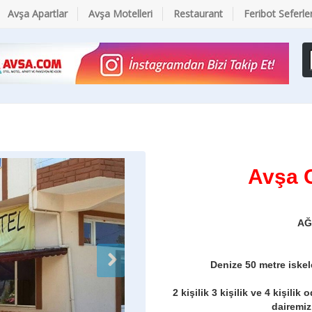
Avşa Apartlar
Avşa Motelleri
Restaurant
Feribot Seferler
Avşa 
AĞ
Denize 50 metre iske
2 kişilik 3 kişilik ve 4 kişilik
dairemiz