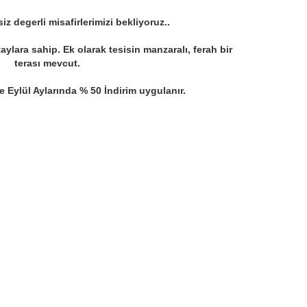
iz degerli misafirlerimizi bekliyoruz..
ylara sahip. Ek olarak tesisin manzaralı, ferah bir
otel 02
Carpe
terası mevcut.
e Eylül Aylarında % 50 İndirim uygulanır.