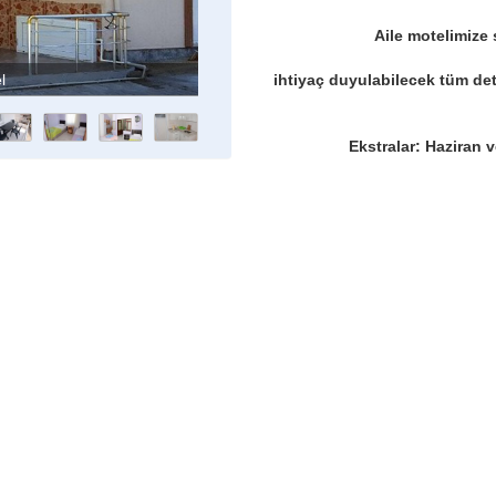
Aile motelimize s
ihtiyaç duyulabilecek tüm deta
l
Carpe Diem M
Ekstralar: Haziran v