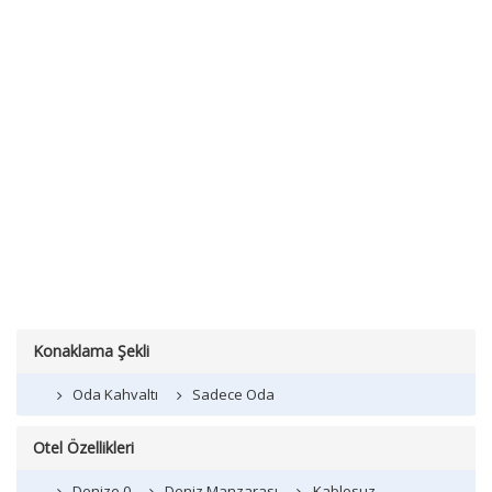
Konaklama Şekli
Oda Kahvaltı
Sadece Oda
Otel Özellikleri
Denize 0
Deniz Manzarası
Kablosuz