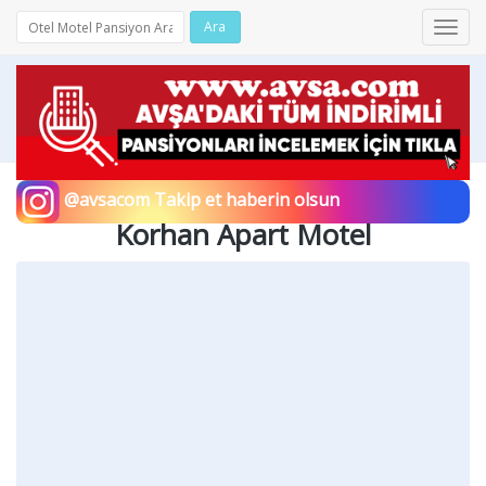
Ara
Toggl
navig
@avsacom Takip et haberin olsun
Korhan Apart Motel