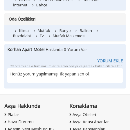
İnternet
Bahçe
Oda Özellikleri
Klima
Mutfak
Banyo
Balkon
Buzdolabi
Tv
Mutfak Malzemesi
Korhan Apart Motel
Hakkında 0 Yorum Var
YORUM EKLE
** Sitemizdeki tüm yorumlar telefon onaylı ve gerçek kullanıcılara aittir.
Henüz yorum yapılmamış. İlk yapan sen ol.
Avşa Hakkında
Konaklama
Plajlar
Avşa Otelleri
Hava Durumu
Avşa Adası Apartlar
Adanın Nesi Meşhurdur ?
Avşa Pansiyonlari