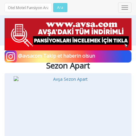
Ara
Toggl
navig
@avsacom Takip et haberin olsun
Sezon Apart