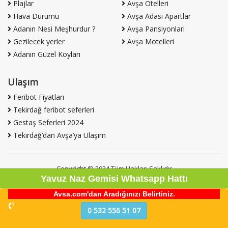
Plajlar
Avşa Otelleri
Hava Durumu
Avşa Adası Apartlar
Adanın Nesi Meşhurdur ?
Avşa Pansiyonlari
Gezilecek yerler
Avşa Motelleri
Adanın Güzel Koyları
Ulaşım
Feribot Fiyatları
Tekirdağ feribot seferleri
Gestaş Seferleri 2024
Tekirdağ’dan Avşa’ya Ulaşım
Copyright © 2024 Tüm Hakları Saklıdır
Yavuz Naz Gemisi Whatsapp Hattı
Avsa.com'dan Aradığınızı Belirtiniz.
10-08-2026 06:08
0 532 556 51 07
Avşa'dan Günaydın!